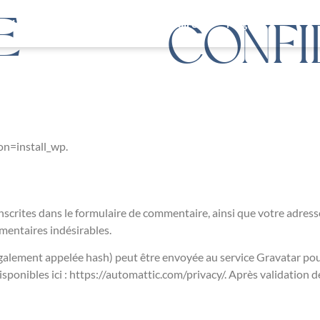
E
ociété
Création
Savoir-Faire
Négoce
CONFI
ion=install_wp.
crites dans le formulaire de commentaire, ainsi que votre adresse 
mentaires indésirables.
alement appelée hash) peut être envoyée au service Gravatar pour v
disponibles ici : https://automattic.com/privacy/. Après validation